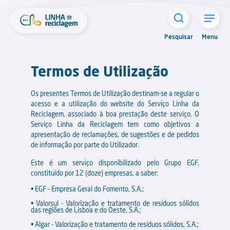
Pesquise o seu município e saiba quais os números
de contacto em situações de emergência, fora do
horário de atendimento da Linha da Reciclagem.
Termos de Utilização
É considerada uma emergência, qualquer uma das
seguintes situações:
Os presentes Termos de Utilização destinam-se a regular o
acesso e a utilização do website do Serviço Linha da
Reciclagem, associado à boa prestação deste serviço. O
Incêndios em instalações, contentores ou viaturas
Serviço Linha da Reciclagem tem como objetivos a
de recolha de resíduos.
apresentação de reclamações, de sugestões e de pedidos
de informação por parte do Utilizador.
Acidentes graves: acidentes naturais ou
acidentes de viação (atropelamentos, danificação
Este é um serviço disponibilizado pelo Grupo EGF,
de viaturas durante o processo de recolha de
constituído por 12 (doze) empresas, a saber:
resíduos).
• EGF – Empresa Geral do Fomento, S.A.;
Ecopontos a ocupar vias de circulação automóvel
• Valorsul - Valorização e tratamento de resíduos sólidos
ou a impedir a livre circulação de pessoas ou
das regiões de Lisboa e do Oeste, S.A.;
bens.
• Algar - Valorização e tratamento de resíduos sólidos, S.A.;