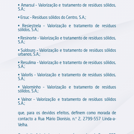
Questões ambientais (por exemplo: derrame de
• Amarsul – Valorização e tratamento de resíduos sólidos,
S.A.;
lixiviados na via pública, odores anormais que
causam desconforto à população).
• Ersuc – Resíduos sólidos do Centro, S.A.;
Atos de vandalismo contra pessoas e bens.
• Resiestrela – Valorização e tratamento de resíduos
sólidos, S.A.;
• Resinorte – Valorização e tratamento de resíduos sólidos,
S.A.;
• Suldouro – Valorização e tratamento de resíduos sólidos
urbanos, S.A.;
• Resulima – Valorização e tratamento de resíduos sólidos,
S.A.;
• Valorlis – Valorização e tratamento de resíduos sólidos,
S.A.;
• Valorminho – Valorização e tratamento de resíduos
sólidos, S.A.;
• Valnor – Valorização e tratamento de resíduos sólidos
S.A.;
que, para os devidos efeitos, definem como morada de
contacto a Rua Mário Dionísio, n.º 2, 2799-557 Linda-a-
Velha.