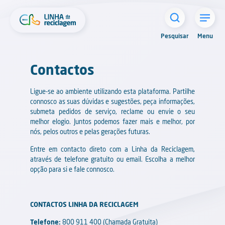
Pesquise o seu município e saiba quais os números
de contacto em situações de emergência, fora do
horário de atendimento da Linha da Reciclagem.
Contactos
É considerada uma emergência, qualquer uma das
seguintes situações:
Ligue-se ao ambiente utilizando esta plataforma. Partilhe
connosco as suas dúvidas e sugestões, peça informações,
submeta pedidos de serviço, reclame ou envie o seu
Incêndios em instalações, contentores ou viaturas
melhor elogio. Juntos podemos fazer mais e melhor, por
de recolha de resíduos.
nós, pelos outros e pelas gerações futuras.
Acidentes graves: acidentes naturais ou
Entre em contacto direto com a Linha da Reciclagem,
acidentes de viação (atropelamentos, danificação
através de telefone gratuito ou email. Escolha a melhor
de viaturas durante o processo de recolha de
opção para si e fale connosco.
resíduos).
Ecopontos a ocupar vias de circulação automóvel
ou a impedir a livre circulação de pessoas ou
CONTACTOS LINHA DA RECICLAGEM
bens.
Telefone:
800 911 400 (Chamada Gratuita)