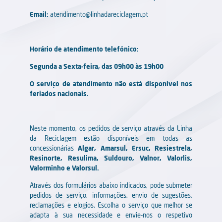
Questões ambientais (por exemplo: derrame de
Email:
atendimento@linhadareciclagem.pt
lixiviados na via pública, odores anormais que
causam desconforto à população).
Atos de vandalismo contra pessoas e bens.
Horário de atendimento telefónico:
Segunda a Sexta-feira, das 09h00 às 19h00
O serviço de atendimento não está disponivel nos
feriados nacionais.
Neste momento, os pedidos de serviço através da Linha
da Reciclagem estão disponíveis em todas as
concessionárias
Algar, Amarsul, Ersuc, Resiestrela,
Resinorte, Resulima, Suldouro, Valnor, Valorlis,
Valorminho e Valorsul.
Através dos formulários abaixo indicados, pode submeter
pedidos de serviço, informações, envio de sugestões,
reclamações e elogios. Escolha o serviço que melhor se
adapta à sua necessidade e envie-nos o respetivo