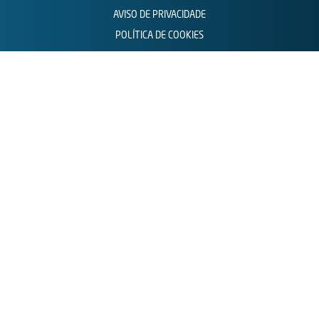
AVISO DE PRIVACIDADE
POLÍTICA DE COOKIES
CONTACTOS
DOWNLOAD GRATUITO DA APP:
Google Play
App Store
© 2023 LINHA DA RECICLAGEM -
TODOS OS DIREITOS RESERVADOS.